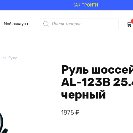
КАК ПРОЙТИ
Поиск
Мой аккаунт
товаров
е
Рули
Руль шоссе
AL-123B 25
черный
1875
₽