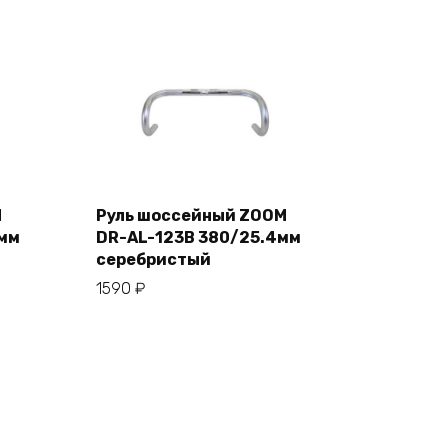
M
Руль шоссейный ZOOM
4мм
DR-AL-123B 380/25.4мм
В корзину
серебристый
1590
₽