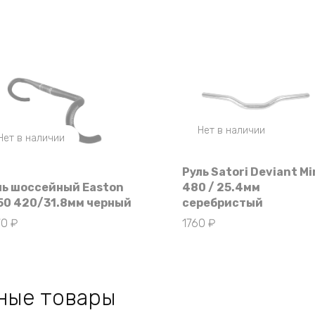
Нет в наличии
Нет в наличии
Руль Satori Deviant Mi
ль шоссейный Easton
480 / 25.4мм
50 420/31.8мм черный
серебристый
70
₽
1760
₽
ные товары