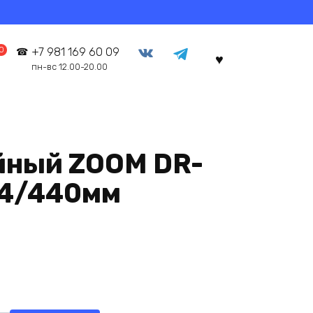
0
+7 981 169 60 09
пн-вс 12.00-20.00
йный ZOOM DR-
.4/440мм