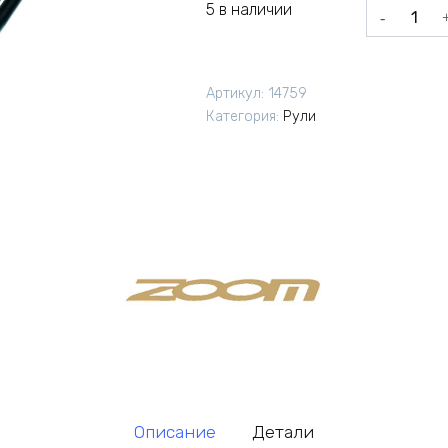
5 в наличии
Количеств
товара
Руль
шоссейны
Артикул:
14759
ZOOM
Категория:
Рули
DR-
AL-
123B
25.4/440м
черный
Описание
Детали