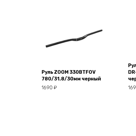
Ру
Руль ZOOM 330BTFOV
DR
780/31.8/30мм черный
че
В корзину
1690
₽
16