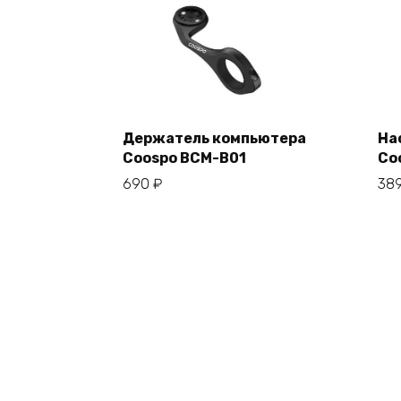
Держатель компьютера
На
Coospo BCM-B01
Co
В корзину
690
₽
38