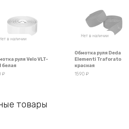
Нет в наличии
Нет в наличии
Обмотка руля Deda
мотка руля Velo VLT-
Elementi Traforato
1 белая
красная
0
₽
1590
₽
ные товары