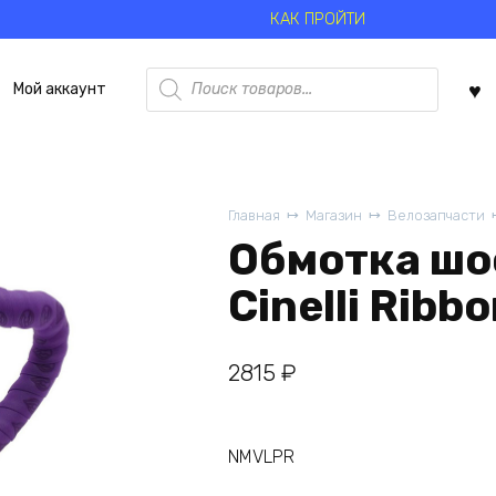
КАК ПРОЙТИ
Поиск
Мой аккаунт
товаров
Главная
Магазин
Велозапчасти
Обмотка шо
Cinelli Rib
2815
₽
NMVLPR