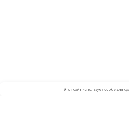
Этот сайт использует cookie для х
Санкт-Петербург, Московский пр-т, 183-185Ак2