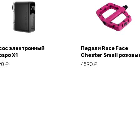
сос электронный
Педали Race Face
ospo X1
Chester Small розовы
В корзину
В корзину
90
₽
4590
₽