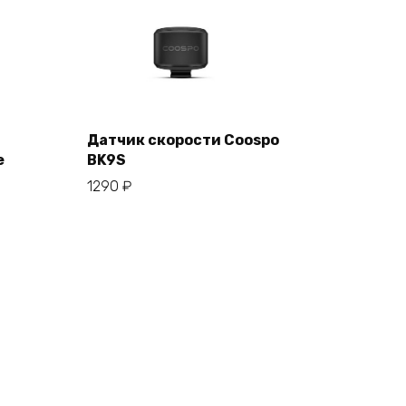
Датчик скорости Coospo
е
BK9S
В корзину
1290
₽