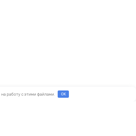
е на работу с этими файлами.
OK
ы