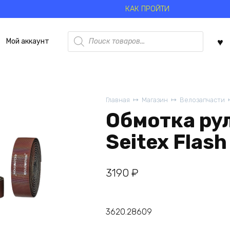
КАК ПРОЙТИ
Поиск
Мой аккаунт
товаров
Главная
Магазин
Велозапчасти
Обмотка рул
Seitex Flas
3190
₽
3620.28609