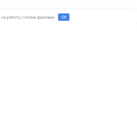
е на работу с этими файлами.
OK
ы
еды
ры
Новый KINGBIKE.RU
асти
ие
амортизаторы
реймсеты