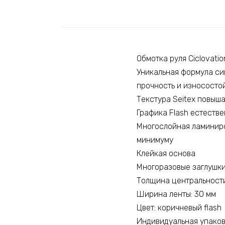
Обмотка руля Ciclovatio
Уникальная формула си
прочность и износосто
Текстура Seitex повыш
Графика Flash естеств
Многослойная ламиниро
минимуму
Клейкая основа
Многоразовые заглушки
Толщина центральности
Ширина ленты: 30 мм
Цвет: коричневый flash
Индивидуальная упако