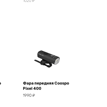
1020
₽
o
Фара передняя Coospo
Pixel 400
В корзину
1990
₽