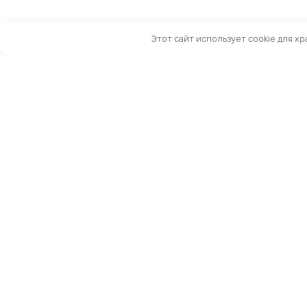
Этот сайт использует cookie для х
Санкт-Петербург, Московский пр-т, 183-185Ак2
Как нас найти
Тел:
8 (981) 169-60-09
Email:
info@kingbike.ru
12.00 – 20.00 без выходных