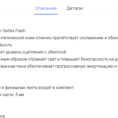
Описание
Детали
n Seitex Flash
нтетической кожи отлично препятствует скольжению и обе
йкость
ает уровень сцепления с обмоткой
енным образом отражает свет и повышает безопасность на д
ванная пена обеспечивает прогрессивную амортизацию и 
 и финишные ленты входят в комплект
 части: 3 мм
вка