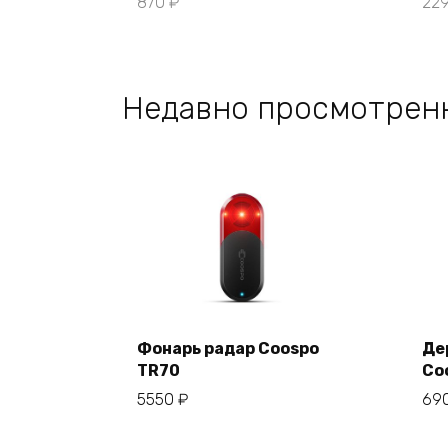
870
₽
22
Недавно просмотрен
Фонарь радар Coospo
Де
TR70
Co
В корзину
5550
₽
69