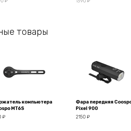
90
₽
1390
₽
ные товары
ржатель компьютера
Фара передняя Coosp
ospo MT6S
Pixel 900
В корзину
В корзину
0
₽
2150
₽