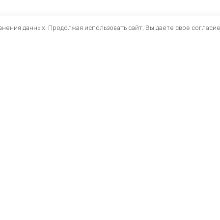
ранения данных. Продолжая использовать сайт, Вы даете свое согласи
Помощь
Раздел
Способы оплаты
Велосип
Способы доставки
Аксессуа
Договор — оферта
Велозапч
О нас
Управлен
Профиль
Вилки и 
Мои заказы
Рамы и ф