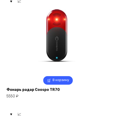
В корзину
Фонарь радар Coospo TR70
5550
₽