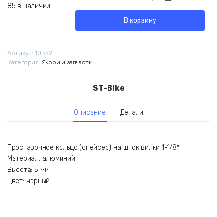
товара
85 в наличии
Проставочное
В корзину
кольцо
ST-
Bike
Артикул:
10352
1-
Категория:
Якори и запчасти
1.8
5мм
черное
ST-Bike
Описание
Детали
Проставочное кольцо (спейсер) на шток вилки 1-1/8″
Материал: алюминий
Высота: 5 мм
Цвет: черный