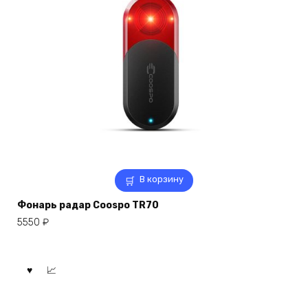
В корзину
Фонарь радар Coospo TR70
5550
₽