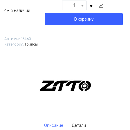
Количество
товара
49 в наличии
Грипсы
В корзину
ZTTO
AG16
Lock-
Артикул:
16460
On
Категория:
Грипсы
черные
Описание
Детали