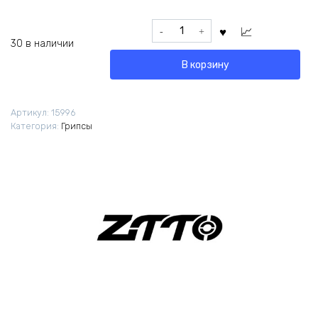
Количество
товара
30 в наличии
Грипсы
В корзину
ZTTO
AG15
Lock-
Артикул:
15996
On
Категория:
Грипсы
Soft
черные