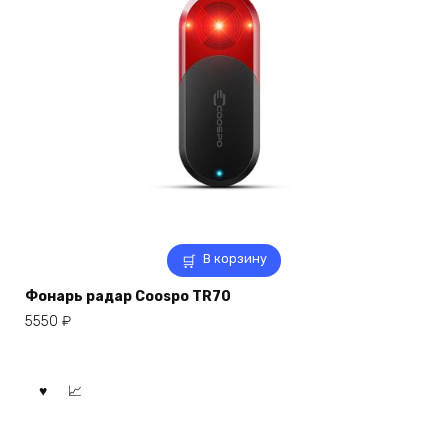
В корзину
Фонарь радар Coospo TR70
5550
₽