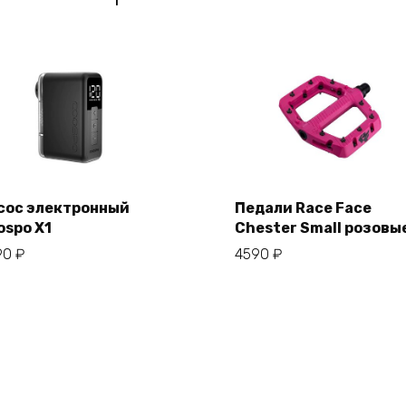
сос электронный
Педали Race Face
ospo X1
Chester Small розовы
В корзину
В корзину
90
₽
4590
₽