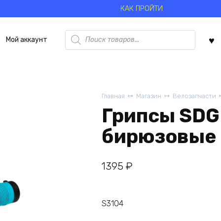
КАК ПРОЙТИ
Поиск
Мой аккаунт
товаров
Главная
Магазин
Велозапчасти
Грипсы SDG 
бирюзовые
1395
₽
S3104