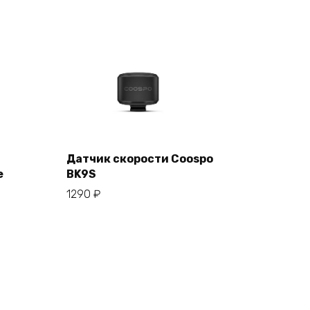
Датчик скорости Coospo
е
BK9S
В корзину
1290
₽