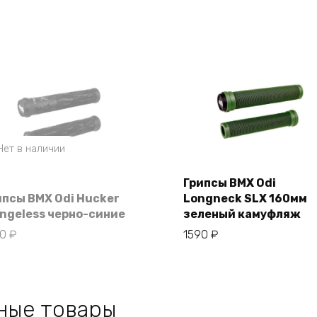
Нет в наличии
Грипсы BMX Odi
ипсы BMX Odi Hucker
Longneck SLX 160мм
В корзину
angeless черно-синие
зеленый камуфляж
60
₽
1590
₽
ные товары