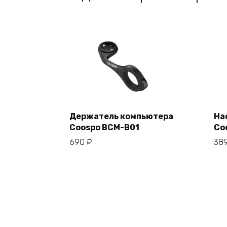
Держатель компьютера
На
Coospo BCM-B01
Co
В корзину
690
₽
38