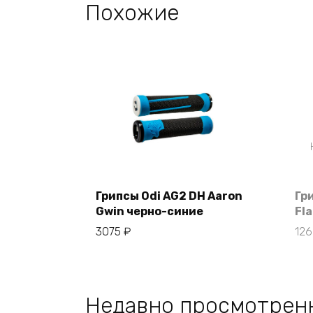
Похожие
Грипсы Odi AG2 DH Aaron
Гр
Gwin черно-синие
Fl
В корзину
3075
₽
12
Недавно просмотрен