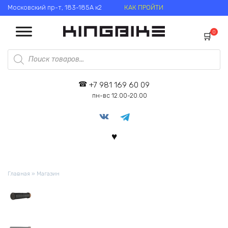
Перейти
Московский пр-т, 183-185А к2
КАК ПРОЙТИ
к
содержанию
0
Поиск
товаров
+7 981 169 60 09
пн-вс 12.00-20.00
Главная
»
Магазин