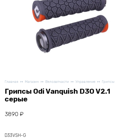
Главная
Магазин
Велозапчасти
Управление
Грипсы
Грипсы Odi Vanquish D3O V2.1
серые
3890
₽
D33VSH-G