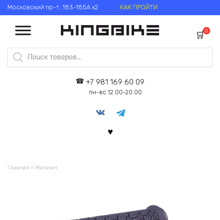
Перейти
Московский пр-т, 183-185А к2
КАК ПРОЙТИ
к
содержанию
0
Поиск
товаров
+7 981 169 60 09
пн-вс 12.00-20.00
Главная
»
Магазин