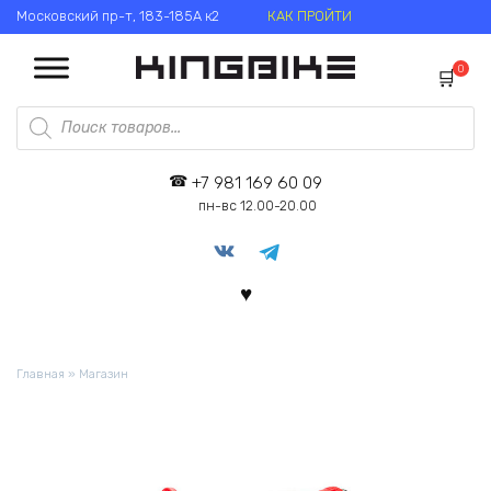
Перейти
Московский пр-т, 183-185А к2
КАК ПРОЙТИ
к
содержанию
0
Поиск
товаров
+7 981 169 60 09
пн-вс 12.00-20.00
Главная
»
Магазин