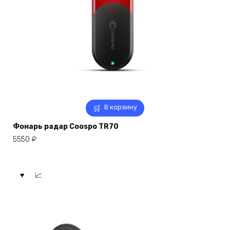
В корзину
Фонарь радар Coospo TR70
5550
₽