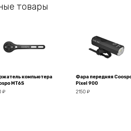
ные товары
ржатель компьютера
Фара передняя Coosp
ospo MT6S
Pixel 900
В корзину
В корзину
0
₽
2150
₽