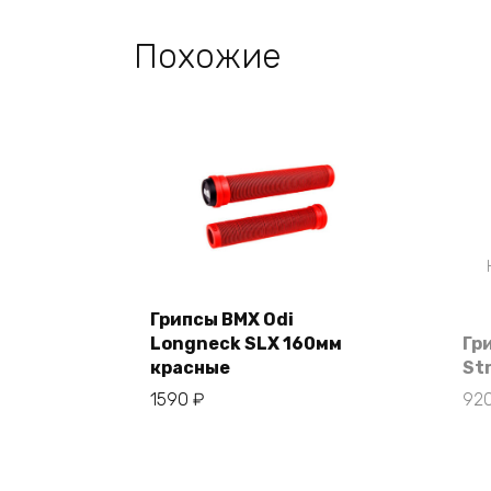
Похожие
Грипсы BMX Odi
Longneck SLX 160мм
Гр
В корзину
красные
St
1590
₽
92