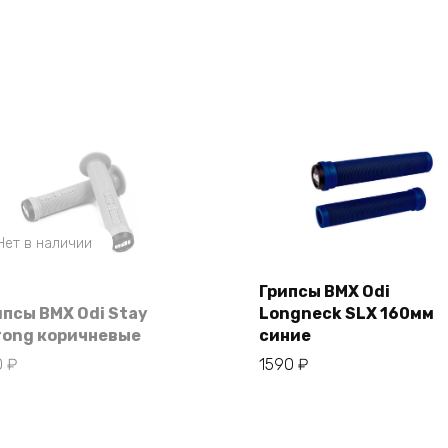
Нет в наличии
Грипсы BMX Odi
ипсы BMX Odi Stay
Longneck SLX 160мм
В корзину
rong коричневые
синие
0
₽
1590
₽