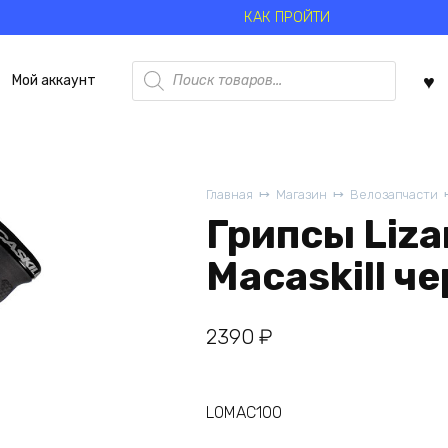
КАК ПРОЙТИ
Поиск
Мой аккаунт
товаров
Главная
Магазин
Велозапчасти
Грипсы Liza
Macaskill ч
2390
₽
LOMAC100