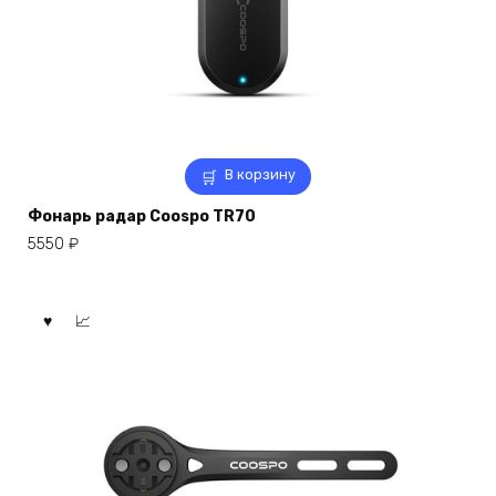
В корзину
Фонарь радар Coospo TR70
5550
₽