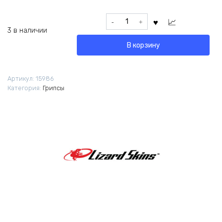
Количество
товара
3 в наличии
Грипсы
В корзину
Lizard
Skins
Charger
Артикул:
15986
Evo
Категория:
Грипсы
Single
черные