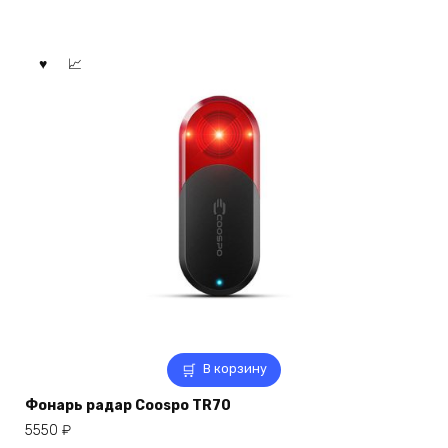
В корзину
Фонарь радар Coospo TR70
5550
₽