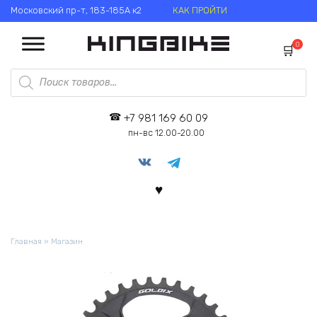
Перейти
Московский пр-т, 183-185А к2
КАК ПРОЙТИ
к
содержанию
0
Поиск
товаров
+7 981 169 60 09
пн-вс 12.00-20.00
Главная
»
Магазин