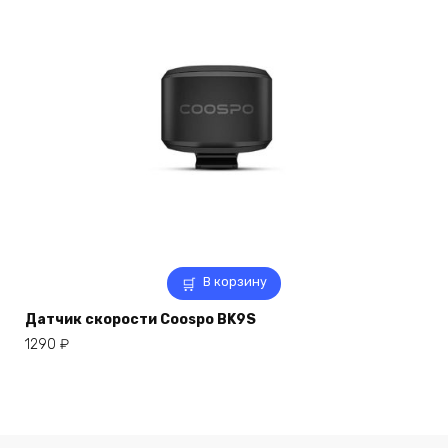
В корзину
Датчик скорости Coospo BK9S
1290
₽