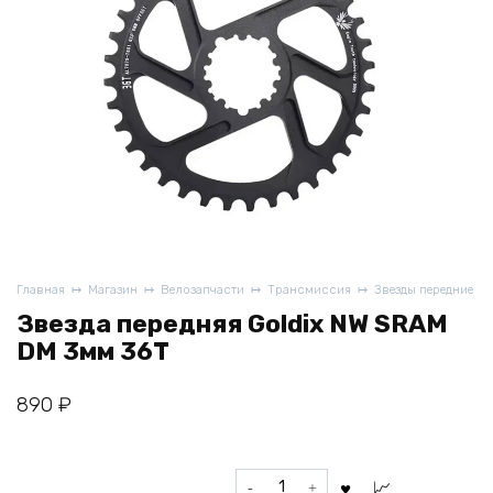
Главная
Магазин
Велозапчасти
Трансмиссия
Звезды передние
Звезда передняя Goldix NW SRAM
DM 3мм 36T
890
₽
Количество