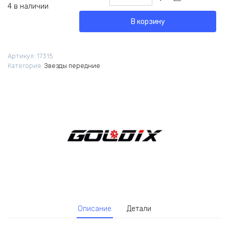
товара
4 в наличии
Звезда
В корзину
передняя
Goldix
NW
Артикул:
17315
SRAM
Категория:
Звезды передние
DM
3мм
36T
Описание
Детали