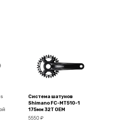
us
Система шатунов
Shimano FC-MT510-1
В корзину
ой
175мм 32T OEM
5550
₽