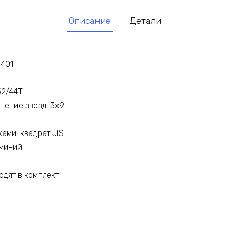
Описание
Детали
-401
32/44Т
ение звезд: 3х9
ами: квадрат JIS
юминий
одят в комплект