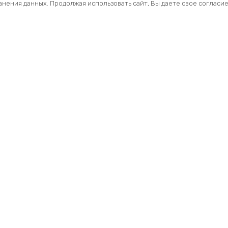
ранения данных. Продолжая использовать сайт, Вы даете свое согласи
Помощь
Раздел
Способы оплаты
Велосип
Способы доставки
Аксессуа
Договор — оферта
Велозапч
О нас
Управлен
Профиль
Вилки и 
Мои заказы
Рамы и ф
сессуары для велосипедов.