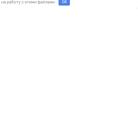
е на работу с этими файлами.
OK
ы
еды
ры
Новый KINGBIKE.RU
асти
ие
амортизаторы
реймсеты