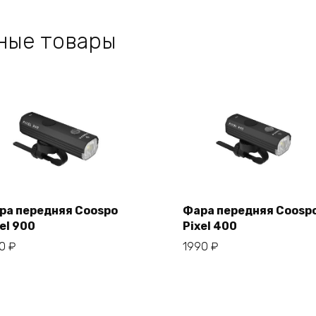
ные товары
ра передняя Coospo
Фара передняя Coosp
el 900
Pixel 400
В корзину
В корзину
50
₽
1990
₽