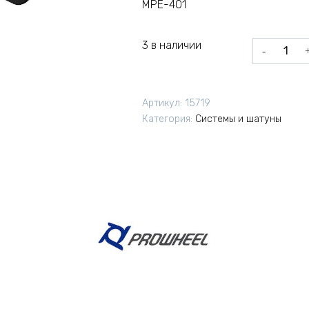
MPE-401
3 в наличии
Количеств
товара
Система
Prowheel
Артикул:
15719
MPE-
Категория:
Системы и шатуны
401
22/32/44T
3x9
175мм
квадрат