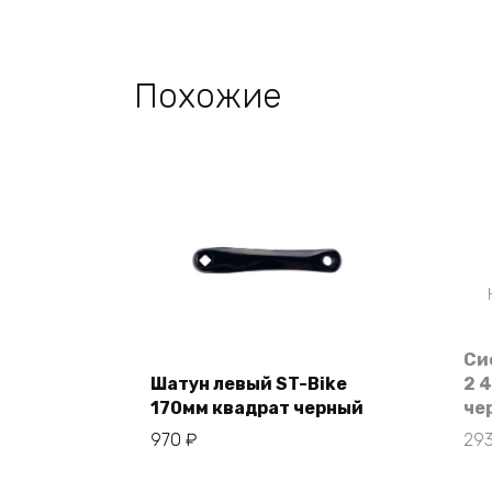
Похожие
Си
Шатун левый ST-Bike
2 
В корзину
170мм квадрат черный
че
970
₽
29