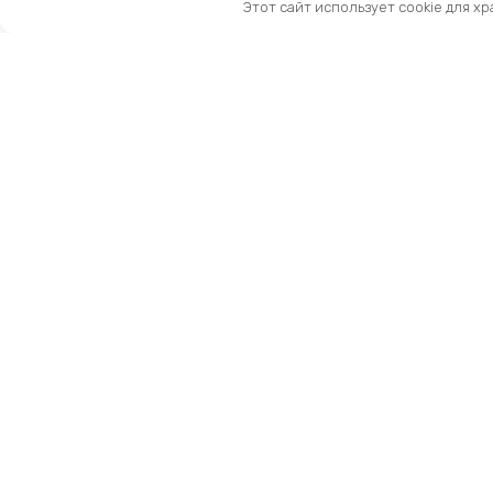
Этот сайт использует cookie для х
Санкт-Петербург, Московский пр-т, 183-185Ак2
Как нас найти
Тел:
8 (981) 169-60-09
Email:
info@kingbike.ru
12.00 – 20.00 без выходных
© 2026 KINGBIKE - веломагазин. Запчасти и ак