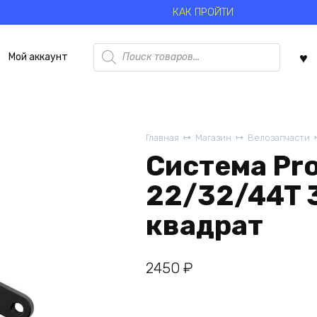
КАК ПРОЙТИ
Поиск
Мой аккаунт
товаров
Главная
Магазин
Велозапчасти
Система Pr
22/32/44T 
квадрат
2450
₽