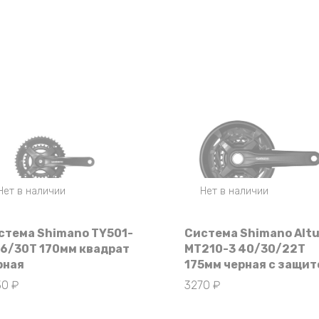
Нет в наличии
Нет в наличии
стема Shimano TY501-
Система Shimano Alt
46/30T 170мм квадрат
MT210-3 40/30/22T
рная
175мм черная с защит
30
₽
3270
₽