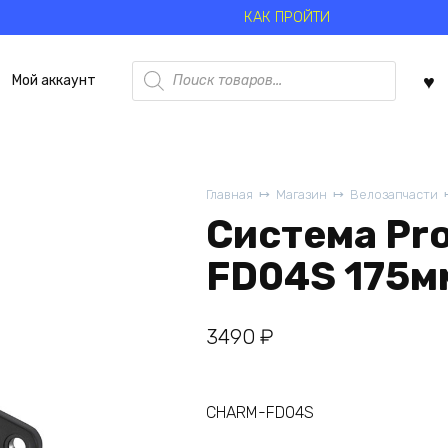
КАК ПРОЙТИ
Поиск
Мой аккаунт
товаров
Главная
Магазин
Велозапчасти
Система Pr
FD04S 175м
3490
₽
CHARM-FD04S