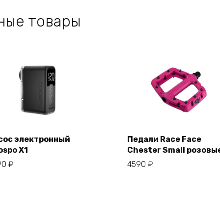
ные товары
сос электронный
Педали Race Face
ospo X1
Chester Small розовы
В корзину
В корзину
90
₽
4590
₽