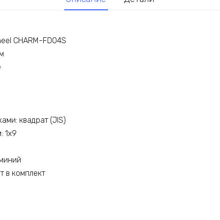
heel CHARM-FD04S
м
e
ами: квадрат (JIS)
: 1х9
юминий
т в комплект