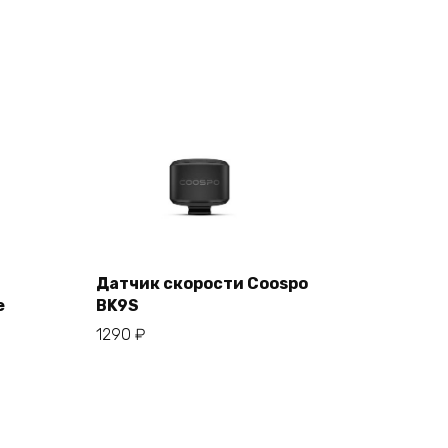
Датчик скорости Coospo
е
BK9S
В корзину
1290
₽