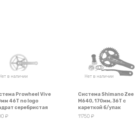
Нет в наличии
Нет в наличии
стема Prowheel Vive
Система Shimano Zee
0мм 46Т no logo
M640, 170мм, 36T с
адрат серебристая
кареткой б/упак
00
₽
11750
₽