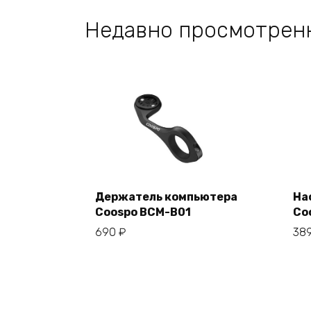
Недавно просмотрен
Держатель компьютера
На
Coospo BCM-B01
Co
В корзину
690
₽
38