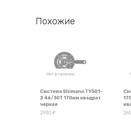
Похожие
Нет в наличии
Система Shimano TY501-
Си
2 46/30T 170мм квадрат
17
черная
кв
2930
₽
26