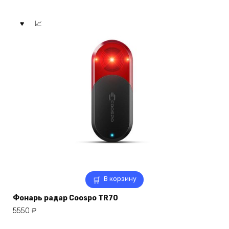
В корзину
Фонарь радар Coospo TR70
5550
₽