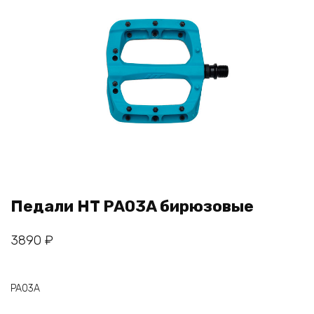
Педали HT PA03A бирюзовые
3890
₽
PA03A