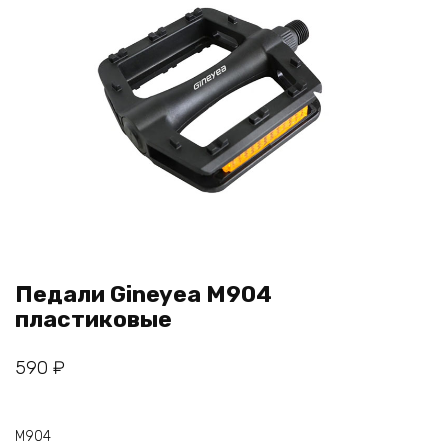
Педали Gineyea M904
пластиковые
590
₽
M904