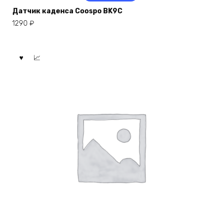
Датчик каденса Coospo BK9C
1290
₽