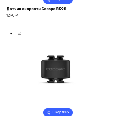
Датчик скорости Coospo BK9S
1290
₽
В корзину