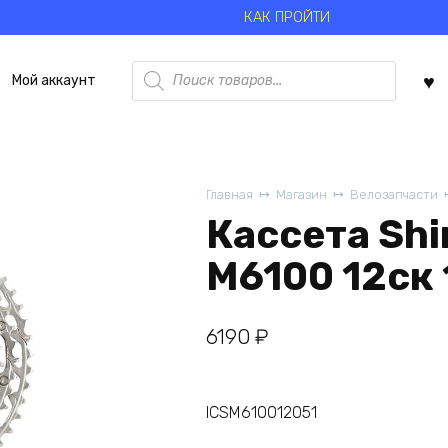
КАК ПРОЙТИ
Поиск
Мой аккаунт
товаров
Главная
Магазин
Велозапчасти
Кассета Shi
M6100 12ск 
6190
₽
ICSM610012051