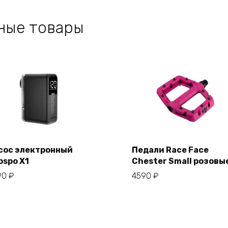
ные товары
сос электронный
Педали Race Face
ospo X1
Chester Small розовы
В корзину
В корзину
90
₽
4590
₽