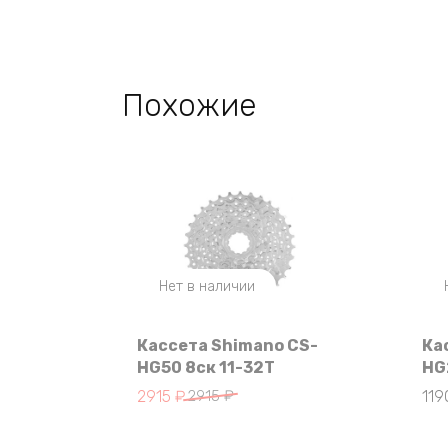
Похожие
Нет в наличии
Кассета Shimano CS-
Ка
HG50 8ск 11-32Т
HG
Первоначальная
Текущая
2915
₽
2915
₽
11
цена
цена:
составляла
2915 ₽.