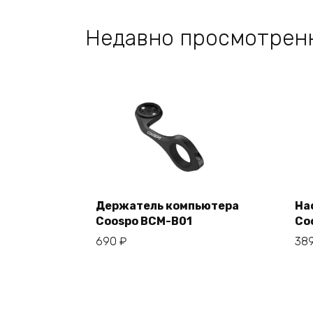
2915 ₽.
Недавно просмотрен
Держатель компьютера
На
Coospo BCM-B01
Co
В корзину
690
₽
38