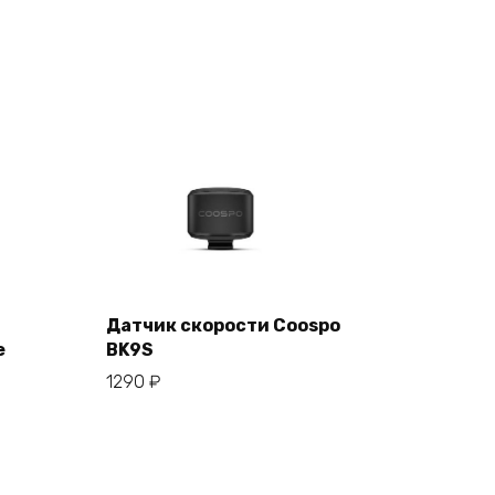
Датчик скорости Coospo
е
BK9S
В корзину
1290
₽