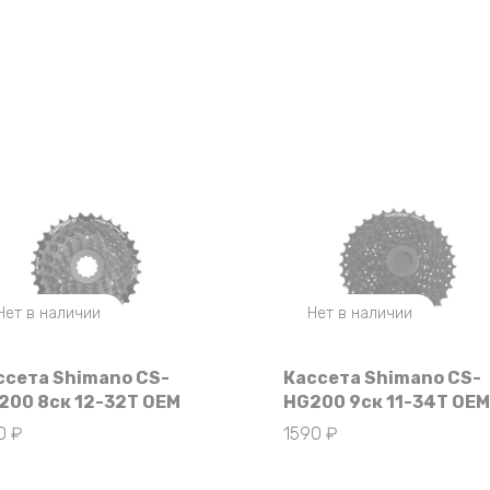
Нет в наличии
Нет в наличии
ссета Shimano CS-
Кассета Shimano CS-
200 8ск 12-32Т OEM
HG200 9ск 11-34Т OEM
90
₽
1590
₽