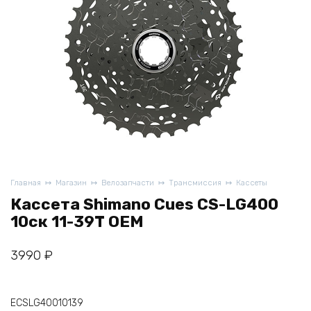
Главная
Магазин
Велозапчасти
Трансмиссия
Кассеты
Кассета Shimano Cues CS-LG400
10ск 11-39Т OEM
3990
₽
ECSLG40010139