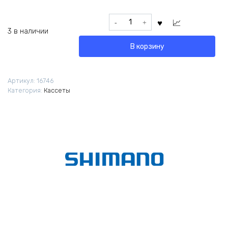
Количество
товара
3 в наличии
Кассета
В корзину
Shimano
Cues
CS-
Артикул:
16746
LG400
Категория:
Кассеты
10ск
11-
39Т
OEM