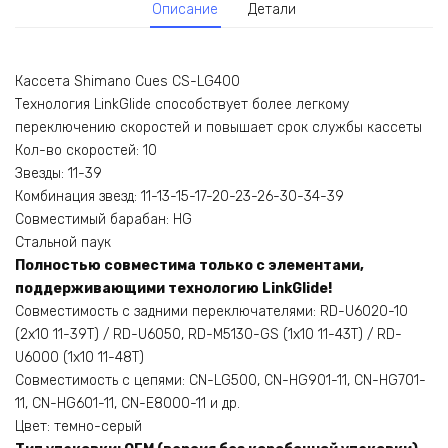
Описание
Детали
Кассета Shimano Cues CS-LG400
Технология LinkGlide способствует более легкому
переключению скоростей и повышает срок службы кассеты
Кол-во скоростей: 10
Звезды: 11-39
Комбинация звезд: 11-13-15-17-20-23-26-30-34-39
Совместимый барабан: HG
Стальной паук
Полностью совместима только с элементами,
поддерживающими технологию LinkGlide!
Совместимость с задними переключателями: RD-U6020-10
(2х10 11-39Т) / RD-U6050, RD-M5130-GS (1х10 11-43Т) / RD-
U6000 (1х10 11-48Т)
Совместимость с цепями: CN-LG500, CN-HG901-11, CN-HG701-
11, CN-HG601-11, CN-E8000-11 и др.
Цвет: темно-серый