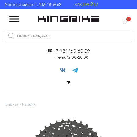
Перейти
Московский пр-т, 183-185А к2
КАК ПРОЙТИ
к
содержанию
0
Поиск
товаров
+7 981 169 60 09
пн-вс 12.00-20.00
Главная
»
Магазин