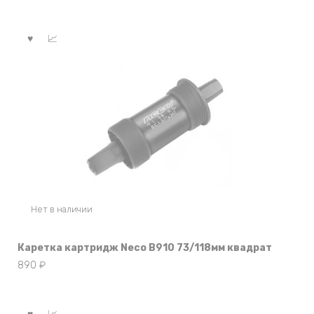
цена
цена:
составляла
3210 ₽.
3210 ₽.
Нет в наличии
Каретка картридж Neco B910 73/118мм квадрат
890
₽