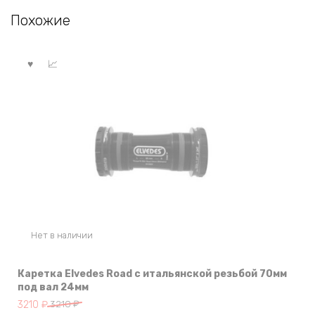
Похожие
Нет в наличии
Каретка Elvedes Road с итальянской резьбой 70мм
под вал 24мм
Первоначальная
Текущая
3210
₽
3210
₽