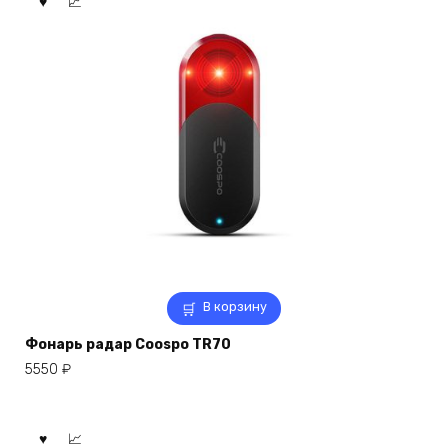
В корзину
Фонарь радар Coospo TR70
5550
₽