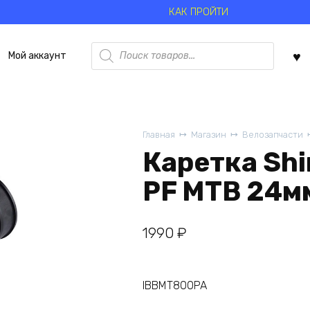
КАК ПРОЙТИ
Поиск
Мой аккаунт
товаров
Главная
Магазин
Велозапчасти
Каретка Sh
PF MTB 24м
1990
₽
IBBMT800PA