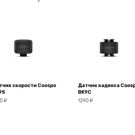
тчик скорости Coospo
Датчик каденса Coos
В корзину
В корзину
9S
BK9C
90
₽
1290
₽