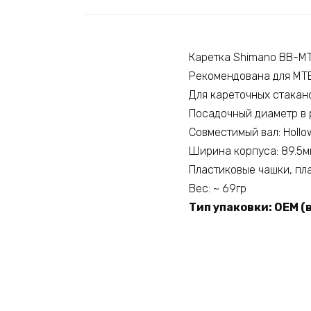
Каретка Shimano BB-M
Рекомендована для MT
Для кареточных стакано
Посадочный диаметр в р
Совместимый вал: Hollow
Ширина корпуса: 89.5мм
Пластиковые чашки, пл
Вес: ~ 69гр
Тип упаковки: OEM (