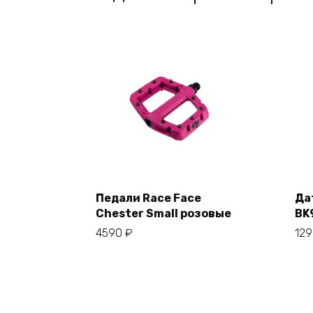
Педали Race Face
Да
В корзину
Chester Small розовые
BK
4590
₽
12