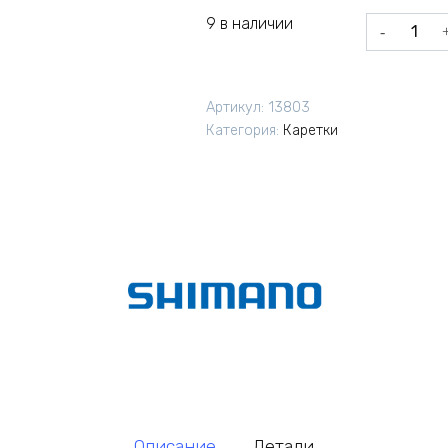
9 в наличии
Количеств
товара
Каретка
Shimano
Артикул:
13803
MT800-
Категория:
Каретки
PA
PF
MTB
24мм
OEM
Описание
Детали