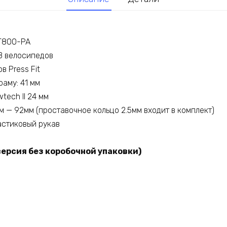
T800-PA
B велосипедов
в Press Fit
аму: 41 мм
tech II 24 мм
 — 92мм (проставочное кольцо 2.5мм входит в комплект)
астиковый рукав
версия без коробочной упаковки)