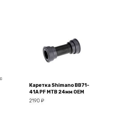
с
Каретка Shimano BB71-
41A PF MTB 24мм OEM
В корзину
2190
₽