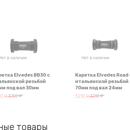
Нет в наличии
Нет в наличии
ретка Elvedes BB30 с
Каретка Elvedes Road 
альянской резьбой
итальянской резьбой
мм под вал 30мм
70мм под вал 24мм
воначальная
кущая
Первоначальная
Текущая
00
₽
3700
₽
3210
₽
3210
₽
на
а:
цена
цена:
тавляла
0 ₽.
составляла
3210 ₽.
0 ₽.
3210 ₽.
ные товары