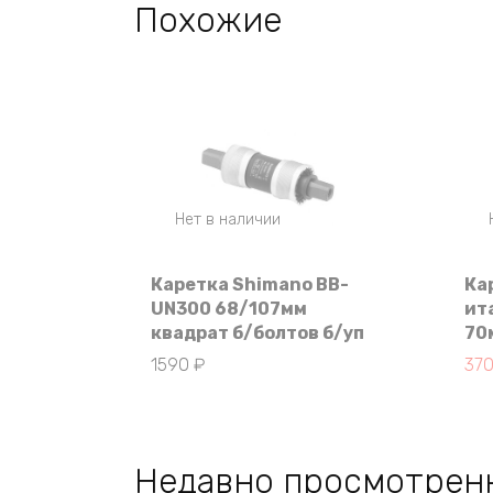
Похожие
Нет в наличии
Каретка Shimano BB-
Ка
UN300 68/107мм
ит
квадрат б/болтов б/уп
70
Пер
Те
1590
₽
37
це
цен
сос
370
370
Недавно просмотрен