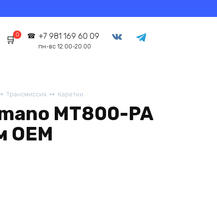
0
+7 981 169 60 09
пн-вс 12.00-20.00
Трансмиссия
Каретки
imano MT800-PA
м OEM