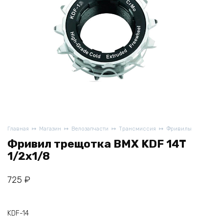
Главная
Магазин
Велозапчасти
Трансмиссия
Фривилы
Фривил трещотка BMX KDF 14T
1/2х1/8
725
₽
KDF-14