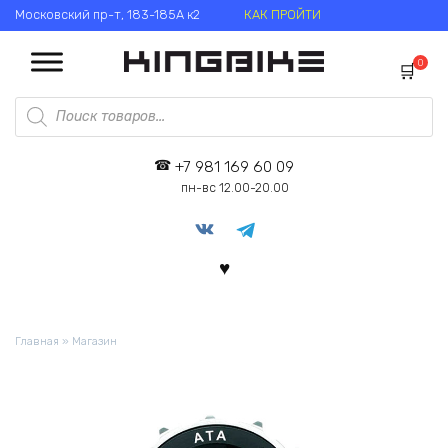
Перейти
Московский пр-т, 183-185А к2
КАК ПРОЙТИ
к
содержанию
0
Поиск
товаров
+7 981 169 60 09
пн-вс 12.00-20.00
Главная
»
Магазин