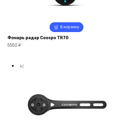
В корзину
Фонарь радар Coospo TR70
5550
₽