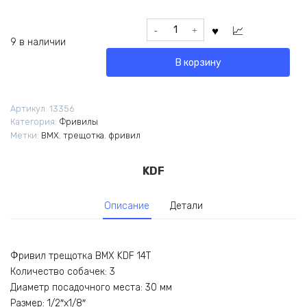
Количество
товара
9 в наличии
Фривил
В корзину
трещотка
BMX
KDF
Артикул:
13356
14T
Категория:
Фривилы
1/2х1/8
Метки:
BMX
,
трещотка
,
фривил
KDF
Описание
Детали
Фривил трещотка BMX KDF 14T
Количество собачек: 3
Диаметр посадочного места: 30 мм
Размер: 1/2″х1/8″