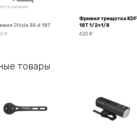
Нет в наличии
Фривил трещотка KDF
ивил Jitsie 30.6 18T
18T 1/2×1/8
В корзину
90
₽
620
₽
ные товары