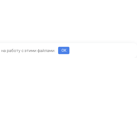
е на работу с этими файлами.
OK
ы
еды
ры
Новый KINGBIKE.RU
асти
ие
амортизаторы