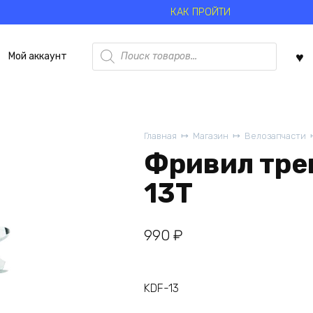
КАК ПРОЙТИ
Поиск
Мой аккаунт
товаров
Главная
Магазин
Велозапчасти
Фривил тре
13T
990
₽
KDF-13