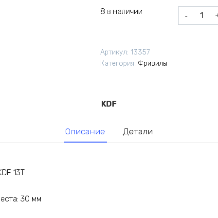
8 в наличии
Количеств
товара
Фривил
трещотка
Артикул:
13357
BMX
Категория:
Фривилы
KDF
13T
KDF
Описание
Детали
KDF 13T
еста: 30 мм