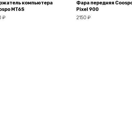
ржатель компьютера
Фара передняя Coosp
ospo MT6S
Pixel 900
В корзину
В корзину
0
₽
2150
₽