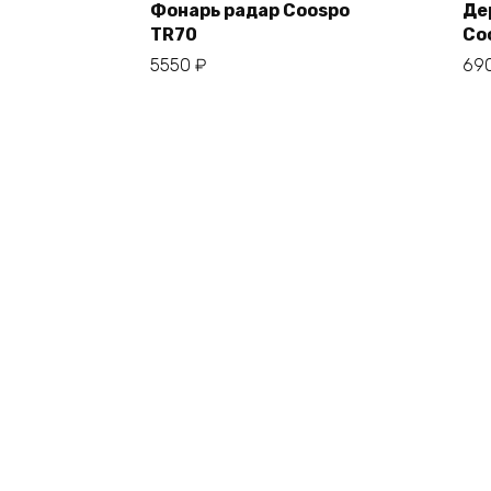
Фонарь радар Coospo
Де
TR70
Co
В корзину
5550
₽
69