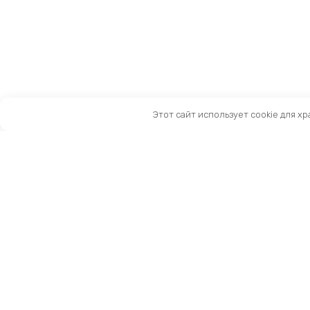
Этот сайт использует cookie для х
Санкт-Петербург, Московский пр-т, 183-185Ак2
Как нас найти
Тел:
8 (981) 169-60-09
Email:
info@kingbike.ru
12.00 – 20.00 без выходных