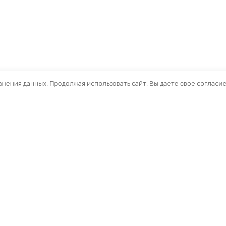
ранения данных. Продолжая использовать сайт, Вы даете свое согласи
Помощь
Раздел
Способы оплаты
Велосип
Способы доставки
Аксессуа
Договор — оферта
Велозапч
О нас
Управлен
Профиль
Вилки и 