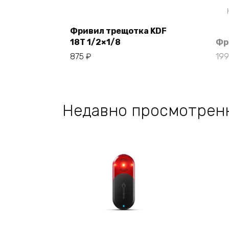
Фривил трещотка KDF
18T 1/2×1/8
Фр
В корзину
875
₽
19
Недавно просмотрен