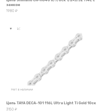
Цепь Shimano CN-HG40 6/7/8ск 1/2×3/32 114L с
замком
1980
₽
Нет в наличии
Цепь TAYA DECA-101 116L Ultra Light Ti Gold 10ск
3150
₽