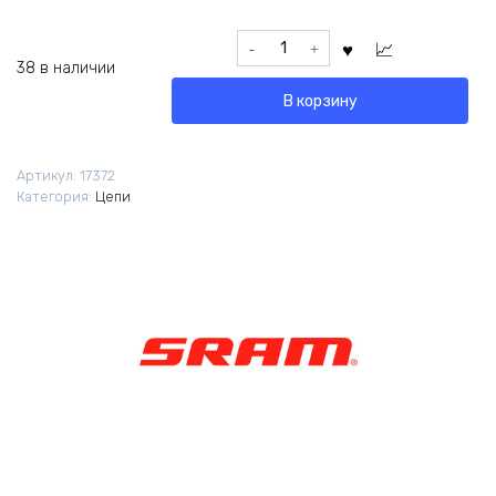
Количество
товара
38 в наличии
Цепь
В корзину
SRAM
GX
Eagle
Артикул:
17372
PowerLock
Категория:
Цепи
126L
12ск
OEM