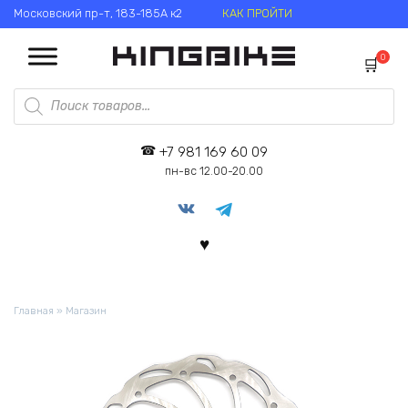
Перейти
Московский пр-т, 183-185А к2
КАК ПРОЙТИ
к
содержанию
0
Поиск
товаров
+7 981 169 60 09
пн-вс 12.00-20.00
Главная
»
Магазин