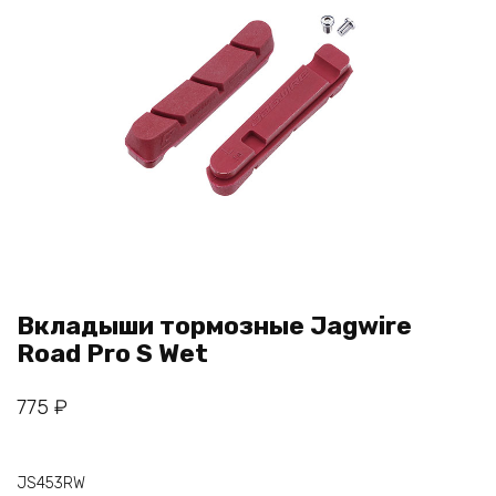
Вкладыши тормозные Jagwire
Road Pro S Wet
775
₽
JS453RW