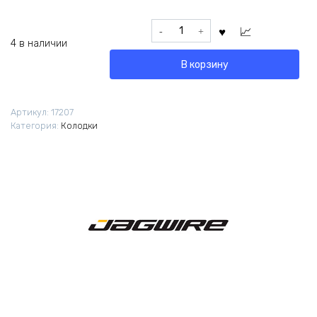
Количество
товара
4 в наличии
Вкладыши
В корзину
тормозные
Jagwire
Road
Артикул:
17207
Pro
Категория:
Колодки
S
Wet