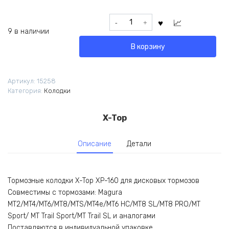
Количество
товара
9 в наличии
Колодки
В корзину
X-
Top
XP-
Артикул:
15258
160
Категория:
Колодки
для
Magura
MT2/4/6/8
X-Top
органика
Описание
Детали
Тормозные колодки X-Top XP-160 для дисковых тормозов
Совместимы с тормозами: Magura
MT2/MT4/MT6/MT8/MTS/MT4e/MT6 HC/MT8 SL/MT8 PRO/MT
Sport/ MT Trail Sport/MT Trail SL и аналогами
Поставляются в индивидуальной упаковке