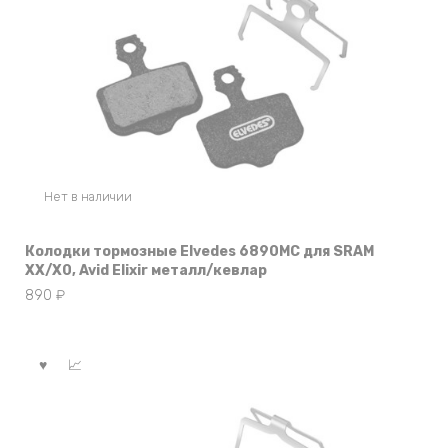
Нет в наличии
Колодки тормозные Elvedes 6890MC для SRAM
XX/X0, Avid Elixir металл/кевлар
890
₽