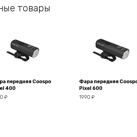
ные товары
ра передняя Coospo
Фара передняя Coosp
el 400
Pixel 600
В корзину
В корзину
90
₽
1990
₽