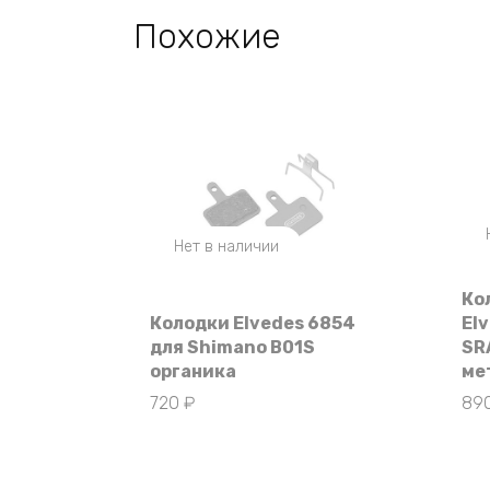
Похожие
Нет в наличии
Ко
Колодки Elvedes 6854
El
для Shimano B01S
SRA
органика
ме
720
₽
89