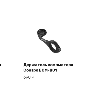
o
Держатель компьютера
Coospo BCM-B01
В корзину
690
₽