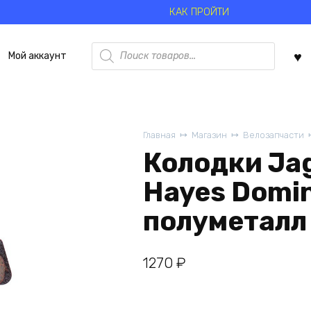
КАК ПРОЙТИ
Поиск
Мой аккаунт
товаров
Главная
Магазин
Велозапчасти
Колодки Jag
Hayes Domin
полуметалл
1270
₽