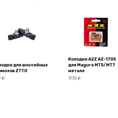
Колодки A2Z AZ-170S
лодки для шоссейных
для Magura MT5/MT7
В корзину
рмозов ZTTO
металл
В корзину
9
₽
1770
₽