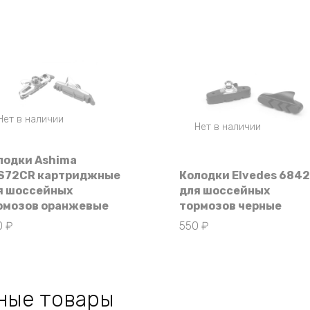
Нет в наличии
Нет в наличии
лодки Ashima
S72CR картриджные
Колодки Elvedes 6842
я шоссейных
для шоссейных
рмозов оранжевые
тормозов черные
0
₽
550
₽
ные товары