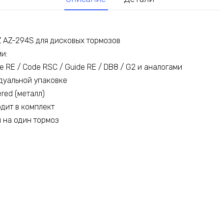
 AZ-294S для дисковых тормозов
и:
e RE / Code RSC / Guide RE / DB8 / G2 и аналогами
дуальной упаковке
ered (металл)
дит в комплект
 на один тормоз