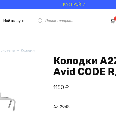
КАК ПРОЙТИ
Поиск
Мой аккаунт
товаров
 системы
Колодки
Колодки A2
Avid CODE 
1150
₽
AZ-294S