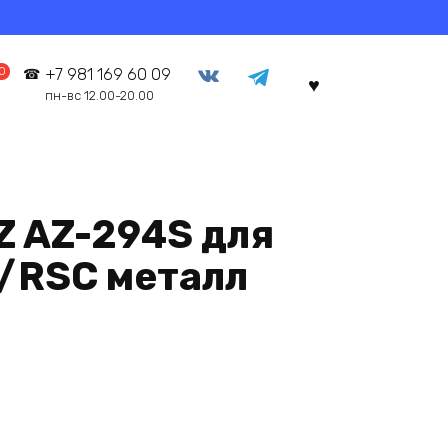
0
+7 981 169 60 09
пн-вс 12.00-20.00
Z AZ-294S для
R/RSC металл