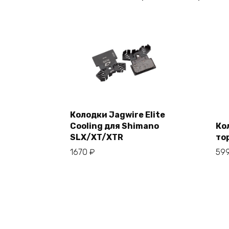
Колодки Jagwire Elite
Cooling для Shimano
Ко
В корзину
SLX/XT/XTR
то
1670
₽
59