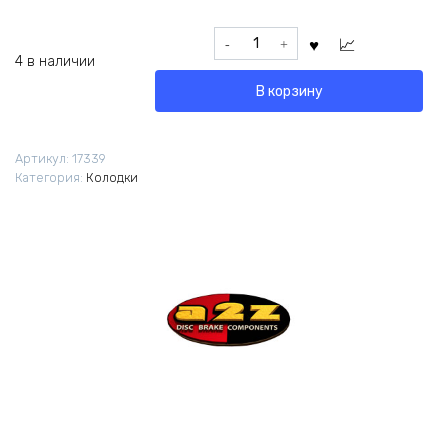
Количество
товара
4 в наличии
Колодки
В корзину
A2Z
AZ-
294
Артикул:
17339
для
Категория:
Колодки
Avid
CODE
R/RSC
органика