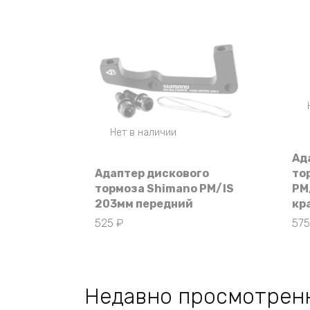
Нет в наличии
Ад
Адаптер дискового
то
тормоза Shimano PM/IS
PM
203мм передний
кр
525
₽
57
Недавно просмотрен