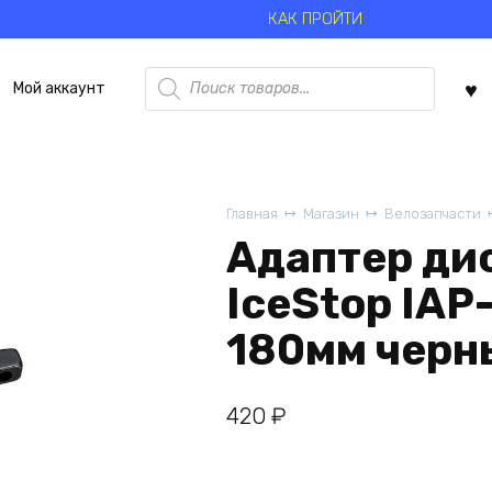
КАК ПРОЙТИ
Поиск
Мой аккаунт
товаров
Главная
Магазин
Велозапчасти
Адаптер ди
IceStop IA
180мм черн
420
₽