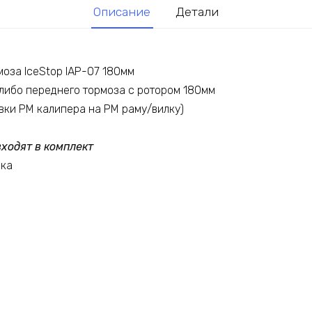
Описание
Детали
моза IceStop IAP-07 180мм
 либо переднего тормоза с ротором 180мм
вки PM калипера на PM раму/вилку)
ходят в комплект
вка