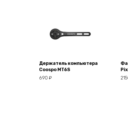
Держатель компьютера
Фа
Coospo MT6S
Pix
В корзину
690
₽
21