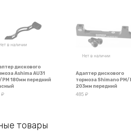
Нет в наличии
Нет в наличии
аптер дискового
рмоза Ashima AU31
Адаптер дискового
/PM 180мм передний
тормоза Shimano PM
асный
203мм передний
5
₽
485
₽
ные товары