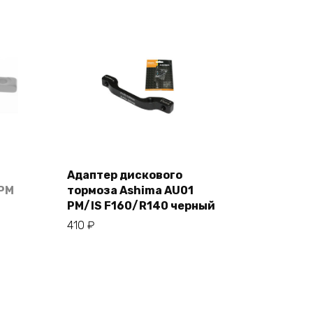
Адаптер дискового
В корзину
/PM
тормоза Ashima AU01
PM/IS F160/R140 черный
410
₽