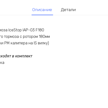
Описание
Детали
оза IceStop IAP-03 F180
го тормоза с ротором 180мм
ки PM калипера на IS вилку)
ходят в комплект
вка