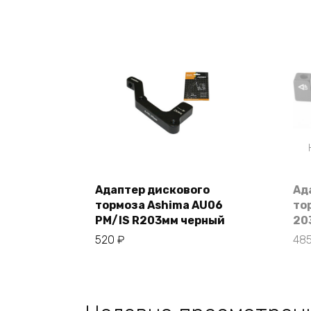
Адаптер дискового
Ад
В корзину
тормоза Ashima AU06
то
PM/IS R203мм черный
20
520
₽
48