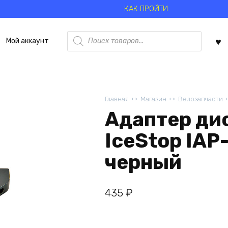
КАК ПРОЙТИ
Поиск
Мой аккаунт
товаров
Главная
Магазин
Велозапчасти
Адаптер ди
IceStop IAP
черный
435
₽