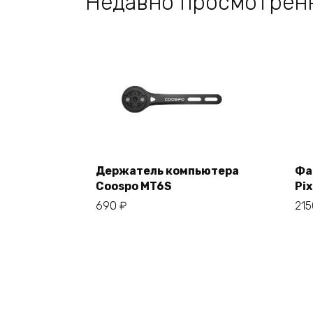
Недавно просмотрен
Держатель компьютера
Фа
Coospo MT6S
Pix
В корзину
690
₽
21