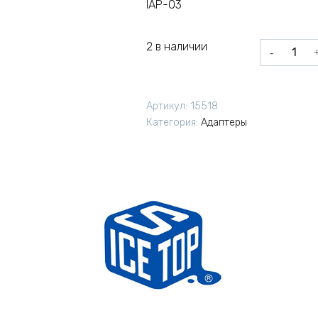
IAP-03
2 в наличии
Количеств
товара
Адаптер
дискового
Артикул:
15518
тормоза
Категория:
Адаптеры
IceStop
IAP-
03
PM/IS
F180
черный