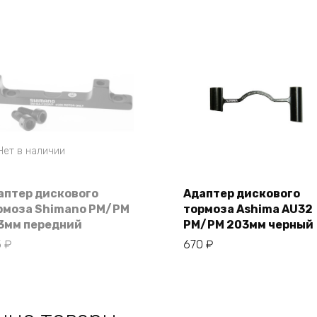
Нет в наличии
аптер дискового
Адаптер дискового
В корзину
рмоза Shimano PM/PM
тормоза Ashima AU32
3мм передний
PM/PM 203мм черный
5
₽
670
₽