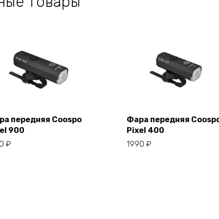
ные товары
ра передняя Coospo
Фара передняя Coosp
el 900
Pixel 400
В корзину
В корзину
50
₽
1990
₽