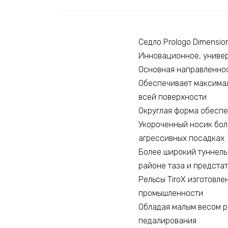
Седло Prologo Dimensi
Инновационное, универ
Основная направленнос
Обеспечивает максимал
всей поверхности
Округлая форма обеспе
Укороченный носик бол
агрессивных посадках
Более широкий туннель 
районе таза и предста
Рельсы TiroX изготовл
промышленности
Обладая малым весом р
педалирования