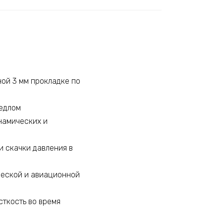
ой 3 мм прокладке по
седлом
намических и
и скачки давления в
ической и авиационной
сткость во время