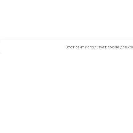
Этот сайт использует cookie для х
Санкт-Петербург, Московский пр-т, 183-185Ак2
Как нас найти
Тел:
8 (981) 169-60-09
Email:
info@kingbike.ru
12.00 – 20.00 без выходных