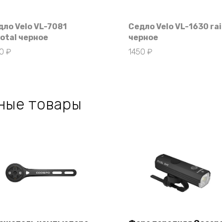
дло Velo VL-7081
Седло Velo VL-1630 rai
votal черное
черное
30
₽
1450
₽
ные товары