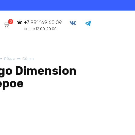
0
+7 981 169 60 09
пн-вс 12.00-20.00
Сёдла
Сёдла
go Dimension
ерое