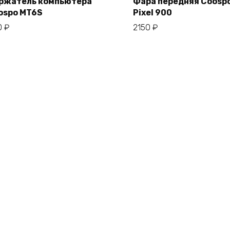
ржатель компьютера
Фара передняя Coosp
ospo MT6S
Pixel 900
В корзину
В корзину
0
₽
2150
₽