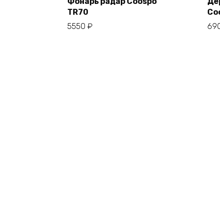
Фонарь радар Coospo
Де
TR70
Co
В корзину
5550
₽
69