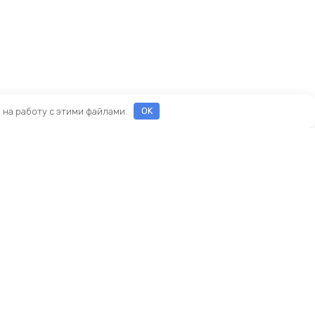
е на работу с этими файлами.
OK
ы
еды
ры
Новый KINGBIKE.RU
асти
ие
амортизаторы