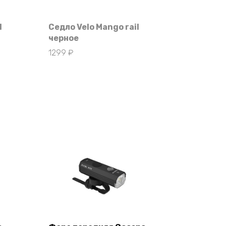
l
Седло Velo Mango rail
черное
1299
₽