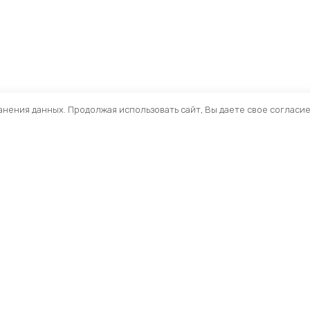
ранения данных. Продолжая использовать сайт, Вы даете свое согласи
Помощь
Раздел
Способы оплаты
Велосип
Способы доставки
Аксессуа
Договор — оферта
Велозапч
О нас
Управлен
Профиль
Вилки и 