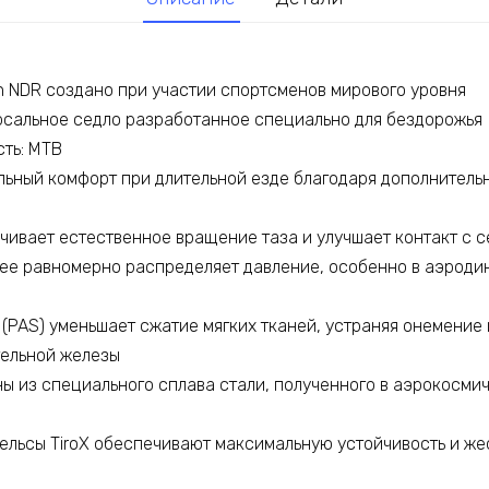
on NDR создано при участии спортсменов мирового уровня
сальное седло разработанное специально для бездорожья
ть: MTB
ьный комфорт при длительной езде благодаря дополнительн
чивает естественное вращение таза и улучшает контакт с 
ее равномерно распределяет давление, особенно в аэроди
(PAS) уменьшает сжатие мягких тканей, устраняя онемение 
тельной железы
ены из специального сплава стали, полученного в аэрокосм
ельсы TiroX обеспечивают максимальную устойчивость и же