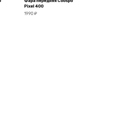
o
Фара передняя Coospo
Pixel 400
В корзину
1990
₽