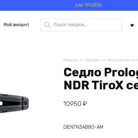
КАК ПРОЙТИ
Поиск
Мой аккаунт
товаров
Главная
Магазин
Велозапчасти
Седло Prolo
NDR TiroX с
10950
₽
DIENTN3AB80-AM