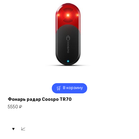
В корзину
Фонарь радар Coospo TR70
5550
₽