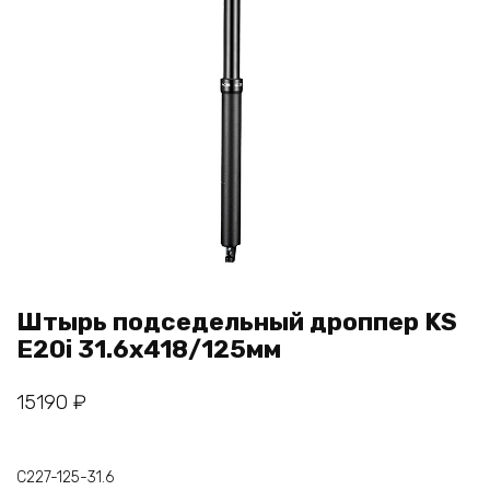
Штырь подседельный дроппер KS
E20i 31.6x418/125мм
15190
₽
C227-125-31.6