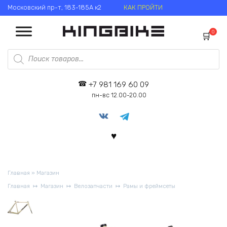
Перейти
Московский пр-т, 183-185А к2
КАК ПРОЙТИ
к
содержанию
0
Поиск
товаров
+7 981 169 60 09
пн-вс 12.00-20.00
Главная
»
Магазин
Главная
Магазин
Велозапчасти
Рамы и фреймсеты