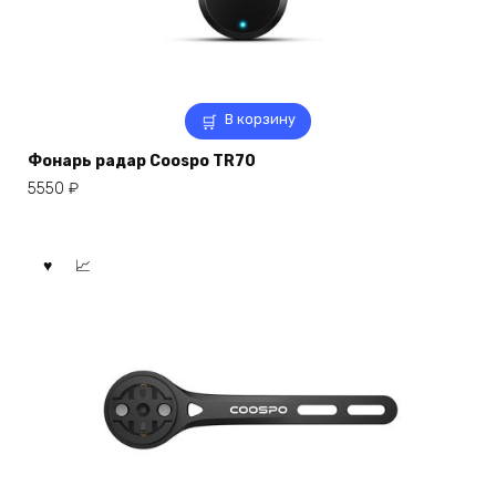
В корзину
Фонарь радар Coospo TR70
5550
₽