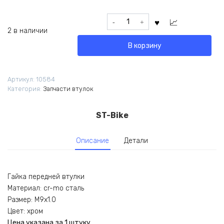
Количество
товара
2 в наличии
Гайка
В корзину
передней
втулки
M9x1.0
Артикул:
10584
Cr-
Категория:
Запчасти втулок
mo
1шт
ST-Bike
Описание
Детали
Гайка передней втулки
Материал: cr-mo сталь
Размер: M9x1.0
Цвет: хром
Цена указана за 1 штуку