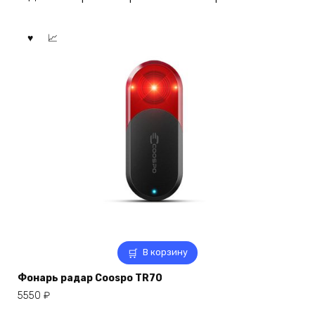
В корзину
Фонарь радар Coospo TR70
5550
₽