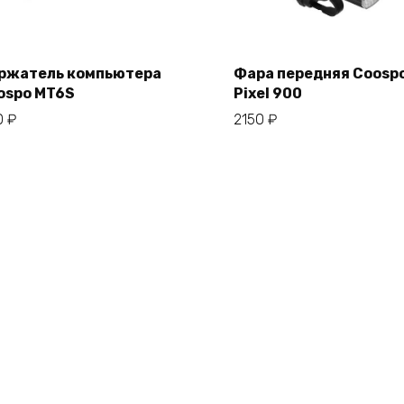
ржатель компьютера
Фара передняя Coosp
ospo MT6S
Pixel 900
В корзину
В корзину
0
₽
2150
₽