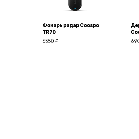
Фонарь радар Coospo
Де
TR70
Co
В корзину
5550
₽
69