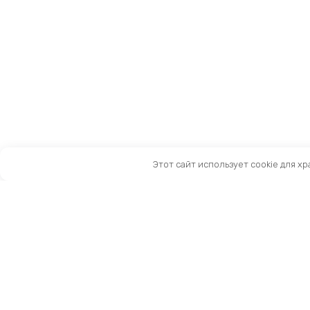
Этот сайт использует cookie для х
Санкт-Петербург, Московский пр-т, 183-185Ак2
Как нас найти
Тел:
8 (981) 169-60-09
Email:
info@kingbike.ru