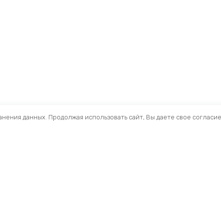
ранения данных. Продолжая использовать сайт, Вы даете свое согласи
Помощь
Раздел
Способы оплаты
Велосип
Способы доставки
Аксессуа