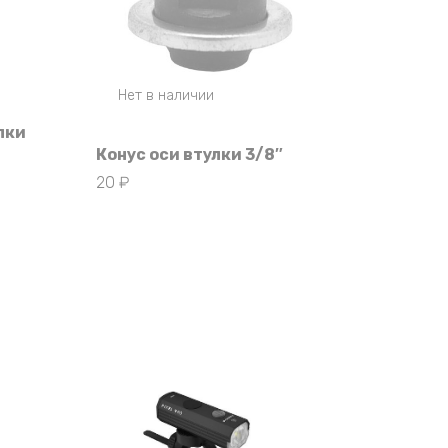
Нет в наличии
лки
Конус оси втулки 3/8″
20
₽