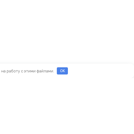
е на работу с этими файлами.
OK
ы
еды
ры
Новый KINGBIKE.RU