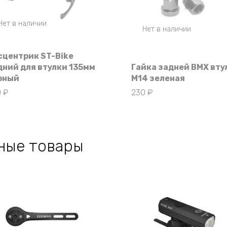
Нет в наличии
Нет в наличии
сцентрик ST-Bike
дний для втулки 135мм
Гайка задней BMX вту
рный
M14 зеленая
0
₽
230
₽
ные товары