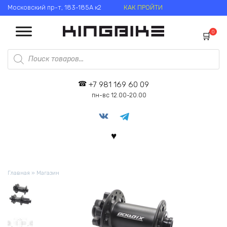
Перейти
Московский пр-т, 183-185А к2
КАК ПРОЙТИ
к
содержанию
0
Поиск
товаров
+7 981 169 60 09
пн-вс 12.00-20.00
Главная
»
Магазин