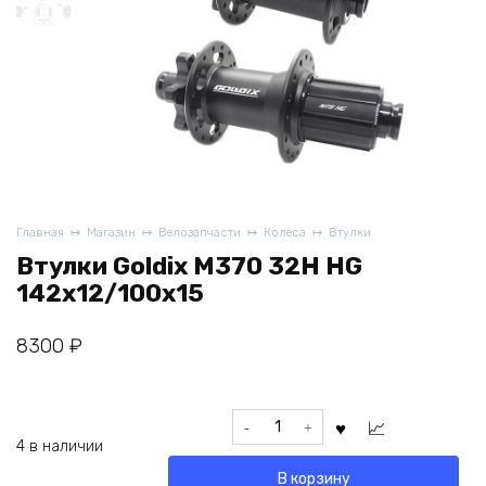
Главная
Магазин
Велозапчасти
Колеса
Втулки
Втулки Goldix M370 32H HG
142x12/100x15
8300
₽
Количество
товара
4 в наличии
Втулки
В корзину