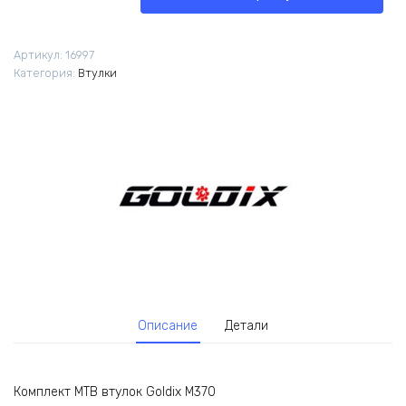
Goldix
M370
32H
Артикул:
16997
HG
Категория:
Втулки
142x12/100x15
Описание
Детали
Комплект MTB втулок Goldix M370