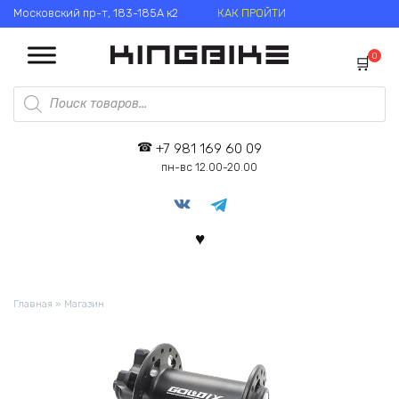
Перейти
Московский пр-т, 183-185А к2
КАК ПРОЙТИ
к
содержанию
0
Поиск
товаров
+7 981 169 60 09
пн-вс 12.00-20.00
Главная
»
Магазин