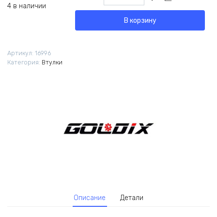
товара
4 в наличии
Втулки
В корзину
Goldix
M370
32H
Артикул:
16996
HG
Категория:
Втулки
135x10/100x9
QR
Описание
Детали