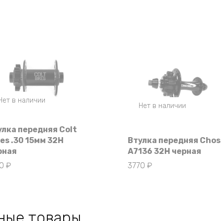
Нет в наличии
Нет в наличии
улка передняя Colt
es .30 15мм 32Н
Втулка передняя Cho
рная
A7136 32Н черная
40
₽
3770
₽
ные товары