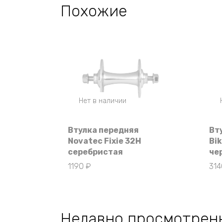
Похожие
Нет в наличии
Втулка передняя
Вт
Novatec Fixie 32Н
Bik
серебристая
че
1190
₽
31
Недавно просмотрен