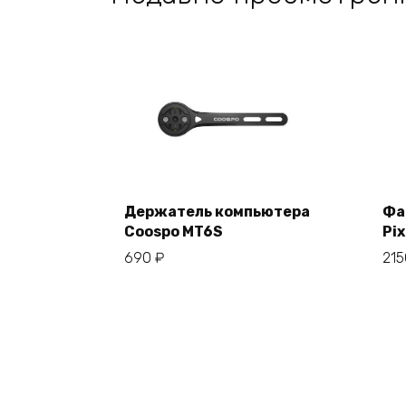
Держатель компьютера
Фа
Coospo MT6S
Pix
В корзину
690
₽
21