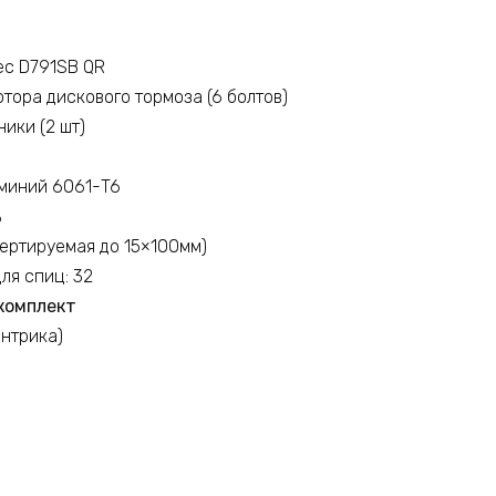
ec D791SB QR
тора дискового тормоза (6 болтов)
ики (2 шт)
юминий 6061-T6
ь
вертируемая до 15×100мм)
ля спиц: 32
комплект
ентрика)