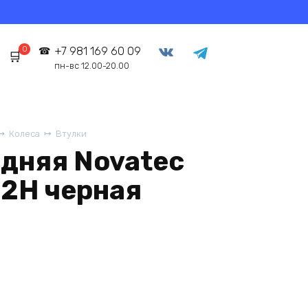
0
+7 981 169 60 09
пн-вс 12.00-20.00
Колеса
Втулки
едняя Novatec
32Н черная