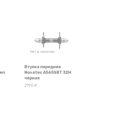
Нет в наличии
Втулка передняя
sen
Novatec A565SBT 32Н
черная
2190
₽