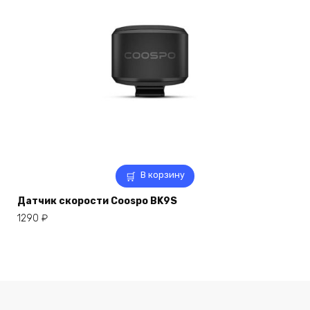
В корзину
Датчик скорости Coospo BK9S
1290
₽