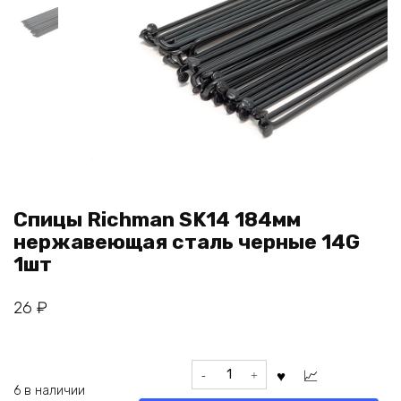
Спицы Richman SK14 184мм
нержавеющая сталь черные 14G
1шт
26
₽
Количество
товара
6 в наличии