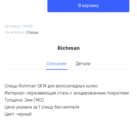
Спицы
В корзину
Richman
SK14
184мм
Артикул:
14259
нержавеющая
Категория:
Спицы
сталь
черные
14G
Richman
1шт
Описание
Детали
Спицы Richman SK14 для велосипедных колес
Материал: нержавеющая сталь с анодированным покрытием
Толщина: 2мм (14G)
Цена указана за 1 спицу без ниппеля
Цвет: черный