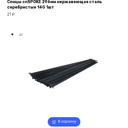
Спицы cnSPOKE 296мм нержавеющая сталь
серебристые 14G 1шт
21
₽
В корзину