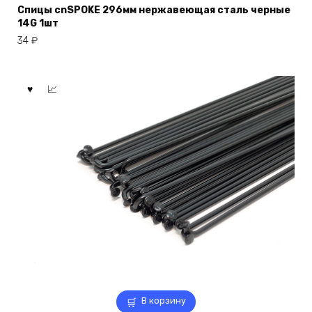
Спицы cnSPOKE 296мм нержавеющая сталь черные
14G 1шт
34
₽
В корзину