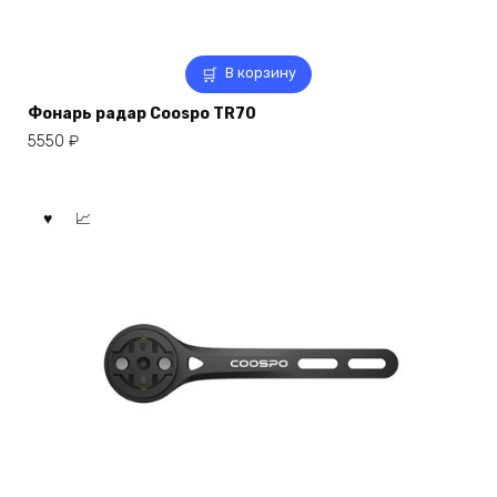
В корзину
Фонарь радар Coospo TR70
5550
₽