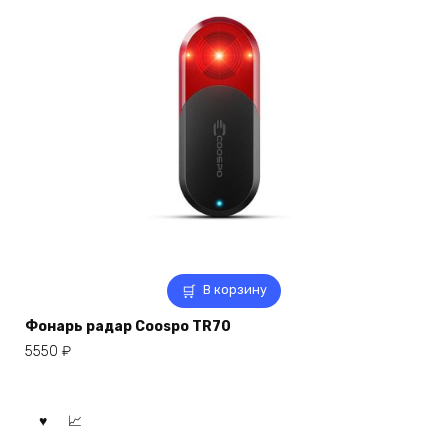
В корзину
Фонарь радар Coospo TR70
5550
₽