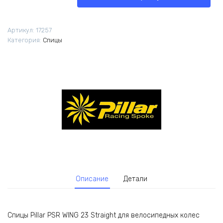
Pillar
PSR
WING
Артикул:
17257
23
Категория:
Спицы
Straight
280мм
14G
1шт
черные
Описание
Детали
Спицы Pillar PSR WING 23 Straight для велосипедных колес