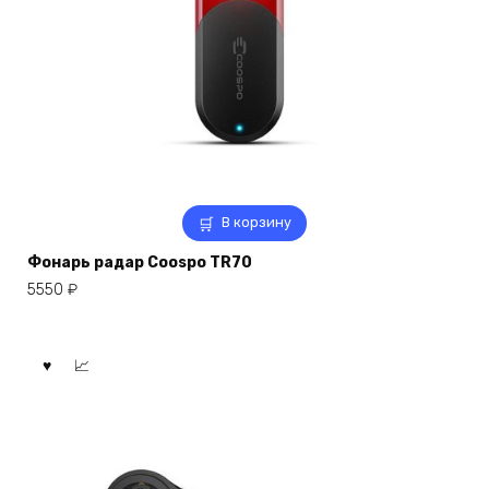
В корзину
Фонарь радар Coospo TR70
5550
₽