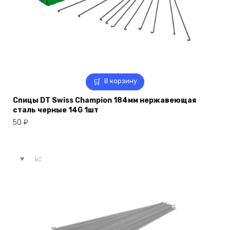
В корзину
Спицы DT Swiss Champion 184мм нержавеющая
сталь черные 14G 1шт
50
₽