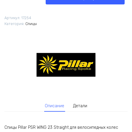
Pillar
PSR
WING
Артикул:
17254
23
Категория:
Спицы
Straight
274мм
14G
1шт
черные
Описание
Детали
Спицы Pillar PSR WING 23 Straight для велосипедных колес